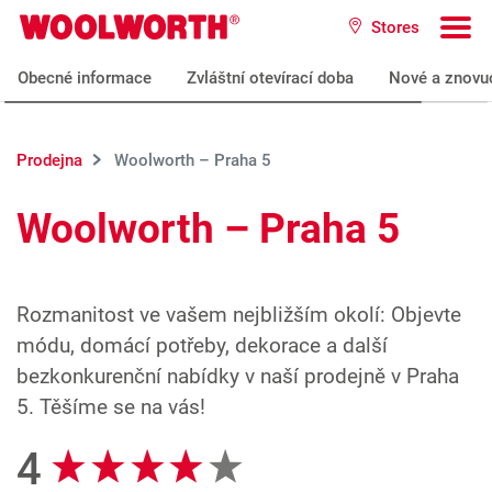
Přeskočit na hlavní obsah
Stores
Woolworth GmbH
To
Obecné informace
Zvláštní otevírací doba
Nové a znovu
Prodejna
Woolworth – Praha 5
Woolworth – Praha 5
Rozmanitost ve vašem nejbližším okolí: Objevte
módu, domácí potřeby, dekorace a další
bezkonkurenční nabídky v naší prodejně v Praha
5. Těšíme se na vás!
4
Recenze Google