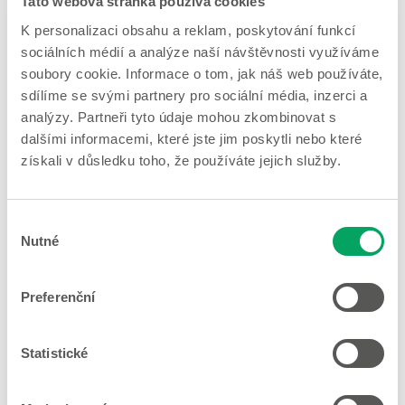
Tato webová stránka používá cookies
Woolworth – Praha 5
K personalizaci obsahu a reklam, poskytování funkcí
sociálních médií a analýze naší návštěvnosti využíváme
soubory cookie. Informace o tom, jak náš web používáte,
sdílíme se svými partnery pro sociální média, inzerci a
Woolworth – Praha 5
analýzy. Partneři tyto údaje mohou zkombinovat s
dalšími informacemi, které jste jim poskytli nebo které
Archeologicka 2256/1
získali v důsledku toho, že používáte jejich služby.
155 00 Praha 5
Otevírací doba
Výběr
Po. - Ne.
09:00 - 20:00 hod.
Nutné
souhlasu
Nápověda
Preferenční
Více informací
Statistické