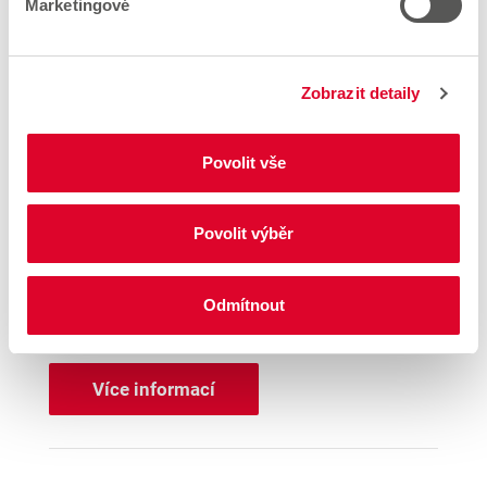
Marketingové
Woolworth – Praha 6
Fajtlova 1090/1
161 00 Praha 6
Zobrazit detaily
Vzdálenost
4.86 km
Povolit vše
Otevření
Nové otevření na 24. září 2026
Povolit výběr
Nápověda
Odmítnout
Nové otevření
Více informací