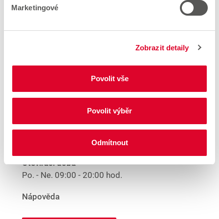
Prodejny v blízkosti
Marketingové
Woolworth – Zatec
Zobrazit detaily
Woolworth – Otvice
Povolit vše
Obchodni 250
431 11 Otvice
Povolit výběr
Vzdálenost
18.28 km
Odmítnout
Otevírací doba
Po. - Ne.
09:00 - 20:00 hod.
Nápověda