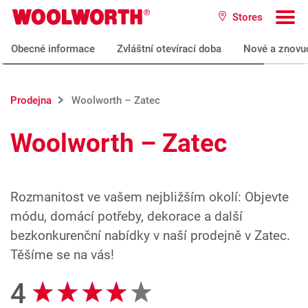
Přeskočit na hlavní obsah
Stores
Woolworth GmbH
To
Obecné informace
Zvláštní otevírací doba
Nové a znovu
Prodejna
Woolworth – Zatec
Woolworth – Zatec
Rozmanitost ve vašem nejbližším okolí: Objevte
módu, domácí potřeby, dekorace a další
bezkonkurenční nabídky v naší prodejně v Zatec.
Těšíme se na vás!
4
Recenze Google