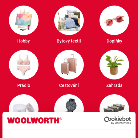
Hobby
Bytový textil
Doplňky
Prádlo
Cestování
Zahrada
Domácí mazlíčci
Elektronika
Pořádek a zásoby