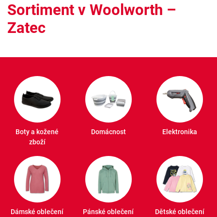
Sortiment v Woolworth –
Zatec
Boty a kožené
Domácnost
Elektronika
zboží
Dámské oblečení
Pánské oblečení
Dětské oblečení