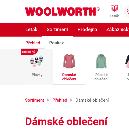
Přeskočit na hlavní obsah
Woolworth GmbH
Leták
Leták
Sortiment
Prodejna
Zákaznický
Přehled
Poukaz
OBLÍBENÝ
Plavky
Dámské
Pánské
oblečení
oblečení
o
Sortiment
Přehled
Dámské oblečení
Dámské oblečení