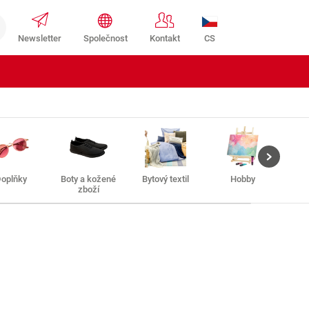
CS
Newsletter
Společnost
Kontakt
oplňky
Boty a kožené
Bytový textil
Hobby
C
zboží