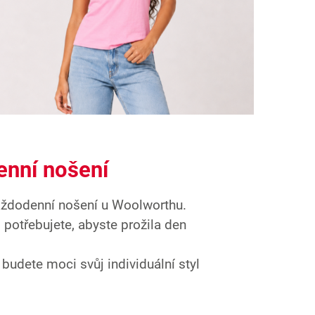
enní nošení
aždodenní nošení u Woolworthu.
potřebujete, abyste prožila den
udete moci svůj individuální styl