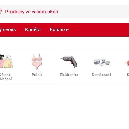
 servis
Kariéra
Expanze
Dětské
Prádlo
Elektronika
Domácnost
D
blečení