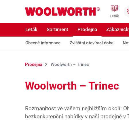
Přeskočit na hlavní obsah
Woolworth GmbH
Leták
Leták
Sortiment
Prodejna
Zákaznický
Obecné informace
Zvláštní otevírací doba
No
Prodejna
Woolworth – Trinec
Woolworth – Trinec
Rozmanitost ve vašem nejbližším okolí: Ob
bezkonkurenční nabídky v naší prodejně v T