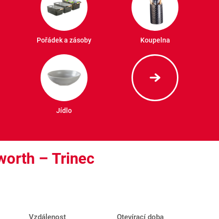
Pořádek a zásoby
Koupelna
Jídlo
worth – Trinec
Vzdálenost
Otevírací doba