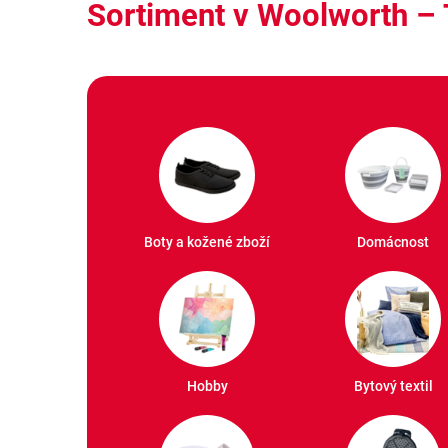
Sortiment v Woolworth – 
Boty a kožené zboží
Domácnost
Hobby
Bytový textil