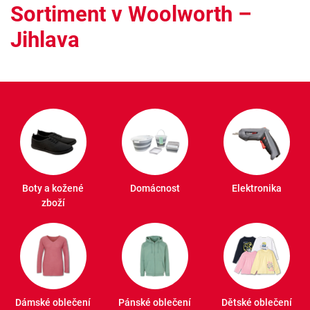
Sortiment v Woolworth –
Jihlava
Boty a kožené
Domácnost
Elektronika
zboží
Dámské oblečení
Pánské oblečení
Dětské oblečení