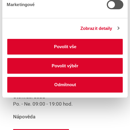
Prodejny v blízkosti
Marketingové
Woolworth – Jihlava
Zobrazit detaily
Woolworth – Trebic
Povolit vše
Spojovaci 1345
674 01 Trebic
Povolit výběr
Vzdálenost
32.58 km
Odmítnout
Otevírací doba
Po. - Ne.
09:00 - 19:00 hod.
Nápověda