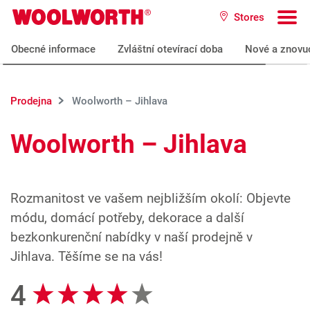
Přeskočit na hlavní obsah
Stores
Woolworth GmbH
To
Obecné informace
Zvláštní otevírací doba
Nové a znovu
Prodejna
Woolworth – Jihlava
Woolworth – Jihlava
Rozmanitost ve vašem nejbližším okolí: Objevte
módu, domácí potřeby, dekorace a další
bezkonkurenční nabídky v naší prodejně v
Jihlava. Těšíme se na vás!
4
Recenze Google