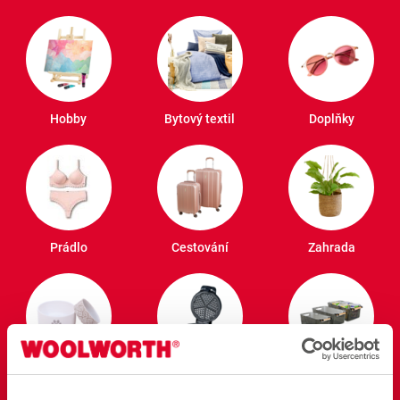
Hobby
Bytový textil
Doplňky
Prádlo
Cestování
Zahrada
Domácí mazlíčci
Elektronika
Pořádek a zásoby