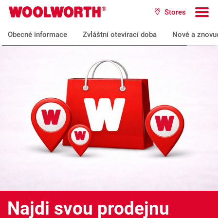
Přeskočit na hlavní obsah
Stores
Woolworth GmbH
To
Obecné informace
Zvláštní otevírací doba
Nové a znovu
Najdi svou prodejnu