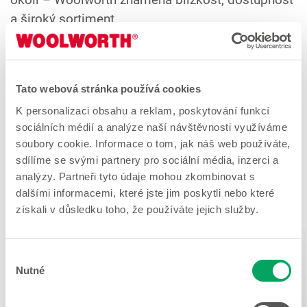
a široký sortiment.
Využijte naši službu a ještě před návštěvou si
zjistěte, které prodejny se aktuálně účastní akcí,
speciálních nabídek nebo nabízejí výjimečné
Tato webová stránka používá cookies
kolekce. Díky tomu vám neuniknou žádné
K personalizaci obsahu a reklam, poskytování funkcí
zajímavé novinky a svůj nákup si můžete lépe
sociálních médií a analýze naší návštěvnosti využíváme
soubory cookie. Informace o tom, jak náš web používáte,
naplánovat.
sdílíme se svými partnery pro sociální média, inzerci a
analýzy. Partneři tyto údaje mohou zkombinovat s
Objevte prodejny Woolworth ve svém okolí a
dalšími informacemi, které jste jim poskytli nebo které
zůstaňte v obraze o aktuálních akcích a trendech.
získali v důsledku toho, že používáte jejich služby.
Výběr
Nutné
souhlasu