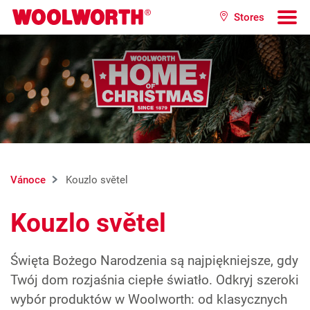
Přeskočit na hlavní obsah
Stores
Woolworth GmbH
To
Vánoce
Kouzlo světel
Kouzlo světel
Święta Bożego Narodzenia są najpiękniejsze, gdy
Twój dom rozjaśnia ciepłe światło. Odkryj szeroki
wybór produktów w Woolworth: od klasycznych