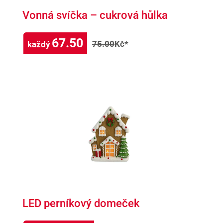
Vonná svíčka – cukrová hůlka
67.50
75.00
Kč*
každý
LED perníkový domeček